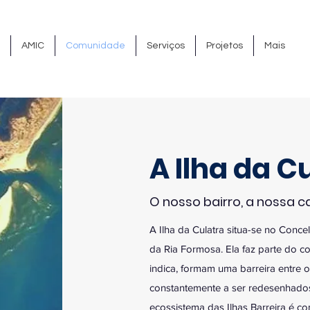
AMIC
Comunidade
Serviços
Projetos
Mais
A Ilha da C
O nosso bairro, a nossa c
A Ilha da Culatra situa-se no Conce
da Ria Formosa.
Ela faz parte do c
indica, formam uma barreira entre 
constantemente a ser redesenhado
ecossistema das Ilhas Barreira é co