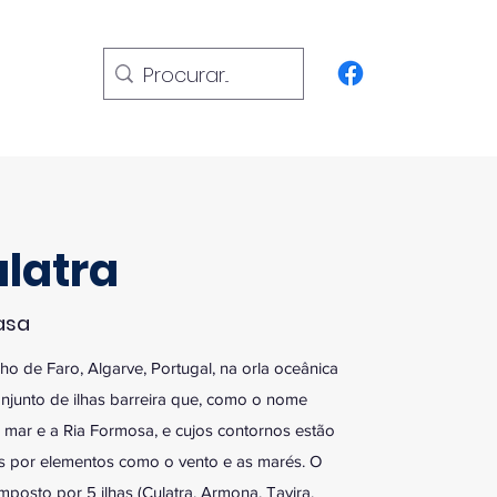
ulatra
asa
lho de Faro, Algarve, Portugal, na orla oceânica
onjunto de ilhas barreira que, como o nome
o mar e a Ria Formosa, e cujos contornos estão
s por elementos como o vento e as marés. O
mposto por 5 ilhas (Culatra, Armona, Tavira,